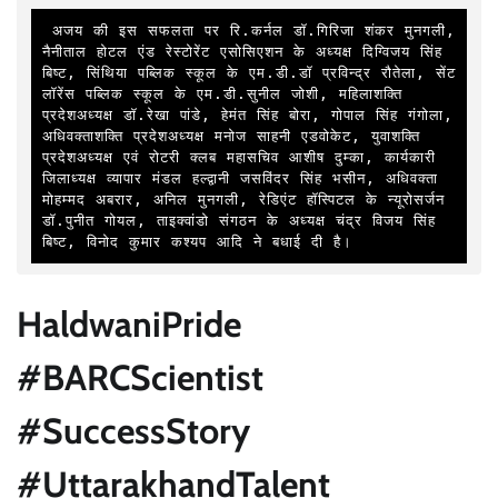
 अजय की इस सफलता पर रि.कर्नल डॉ.गिरिजा शंकर मुनगली, 
नैनीताल होटल एंड रेस्टोरेंट एसोसिएशन के अध्यक्ष दिग्विजय सिंह 
बिष्ट, सिंथिया पब्लिक स्कूल के एम.डी.डॉ प्रविन्द्र रौतेला, सेंट 
लॉरेंस पब्लिक स्कूल के एम.डी.सुनील जोशी, महिलाशक्ति 
प्रदेशअध्यक्ष डॉ.रेखा पांडे, हेमंत सिंह बोरा, गोपाल सिंह गंगोला, 
अधिवक्ताशक्ति प्रदेशअध्यक्ष मनोज साहनी एडवोकेट, युवाशक्ति 
प्रदेशअध्यक्ष एवं रोटरी क्लब महासचिव आशीष दुम्का, कार्यकारी 
जिलाध्यक्ष व्यापार मंडल हल्द्वानी जसविंदर सिंह भसीन, अधिवक्ता 
मोहम्मद अबरार, अनिल मुनगली, रेडिएंट हॉस्पिटल के न्यूरोसर्जन 
डॉ.पुनीत गोयल, ताइक्वांडो संगठन के अध्यक्ष चंद्र विजय सिंह 
बिष्ट, विनोद कुमार कश्यप आदि ने बधाई दी है।
HaldwaniPride
#BARCScientist
#SuccessStory
#UttarakhandTalent