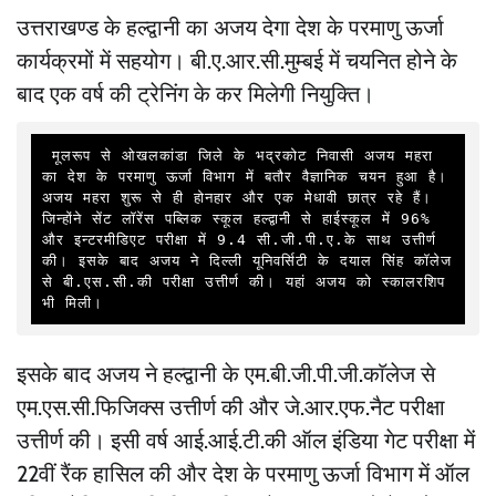
उत्तराखण्ड के हल्द्वानी का अजय देगा देश के परमाणु ऊर्जा
कार्यक्रमों में सहयोग। बी.ए.आर.सी.मुम्बई में चयनित होने के
बाद एक वर्ष की ट्रेनिंग के कर मिलेगी नियुक्ति।
 मूलरूप से ओखलकांडा जिले के भद्रकोट निवासी अजय महरा 
का देश के परमाणु ऊर्जा विभाग में बतौर वैज्ञानिक चयन हुआ है। 
अजय महरा शुरू से ही होनहार और एक मेधावी छात्र रहे हैं। 
जिन्होंने सेंट लॉरेंस पब्लिक स्कूल हल्द्वानी से हाईस्कूल में 96% 
और इन्टरमीडिएट परीक्षा में 9.4 सी.जी.पी.ए.के साथ उत्तीर्ण 
की। इसके बाद अजय ने दिल्ली यूनिवर्सिटी के दयाल सिंह कॉलेज 
से बी.एस.सी.की परीक्षा उत्तीर्ण की। यहां अजय को स्कालरशिप 
भी मिली। 
इसके बाद अजय ने हल्द्वानी के एम.बी.जी.पी.जी.काॅलेज से
एम.एस.सी.फिजिक्स उत्तीर्ण की और जे.आर.एफ.नैट परीक्षा
उत्तीर्ण की। इसी वर्ष आई.आई.टी.की ऑल इंडिया गेट परीक्षा में
22वीं रैंक हासिल की और देश के परमाणु ऊर्जा विभाग में ऑल