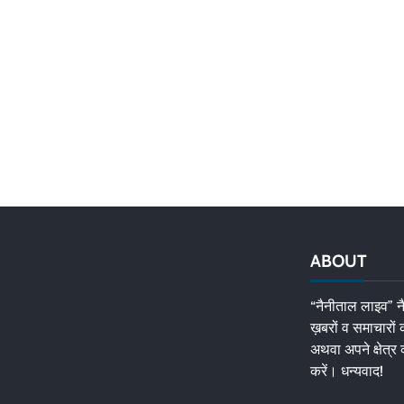
ABOUT
“नैनीताल लाइव” नै
ख़बरों व समाचारों
अथवा अपने क्षेत्र 
करें। धन्यवाद!