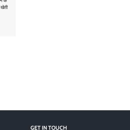
तन के
 खेती
GET IN TOUCH