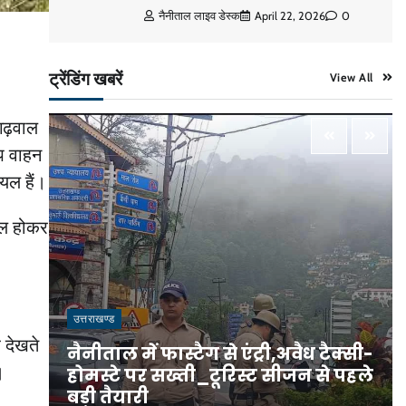
नैनीताल लाइव डेस्क
April 22, 2026
0
ट्रेंडिंग खबरें
View All
गढ़वाल
अप वाहन
यल हैं।
मिल होकर
उत्तराखण्ड
 देखते
े
नैनीताल में फास्टैग से एंट्री,अवैध टैक्सी-
।
े
होमस्टे पर सख्ती_टूरिस्ट सीजन से पहले
बड़ी तैयारी