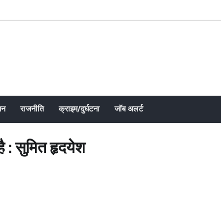
जन
राजनीति
क्राइम/दुर्घटना
जॉब अलर्ट
है : सुमित हृदयेश