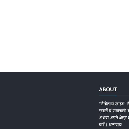
ABOUT
“नैनीताल लाइव” नै
ख़बरों व समाचारों
अथवा अपने क्षेत्र 
करें। धन्यवाद!