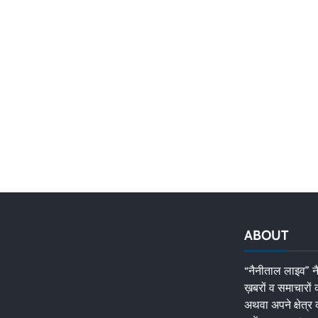
ABOUT
“नैनीताल लाइव” नै
ख़बरों व समाचारों
अथवा अपने क्षेत्र 