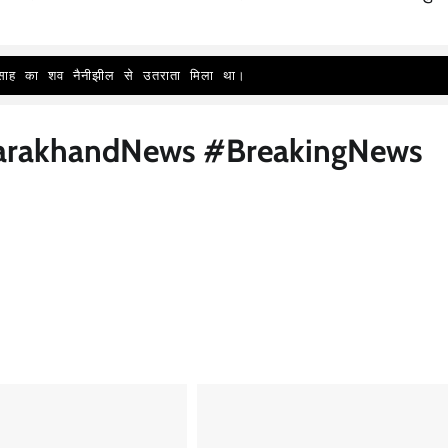
ष साह का शव नैनीझील से उतराता मिला था।
tarakhandNews #BreakingNews