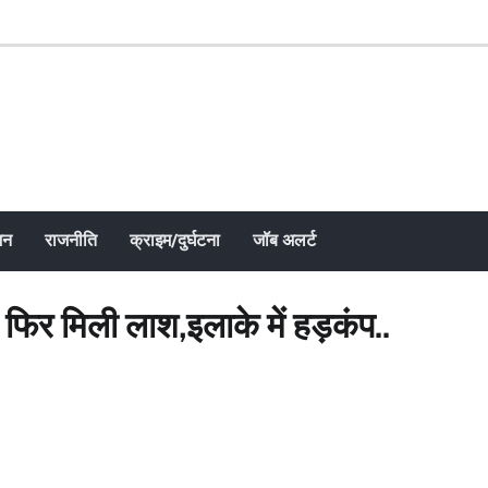
जन
राजनीति
क्राइम/दुर्घटना
जॉब अलर्ट
फिर मिली लाश,इलाके में हड़कंप..