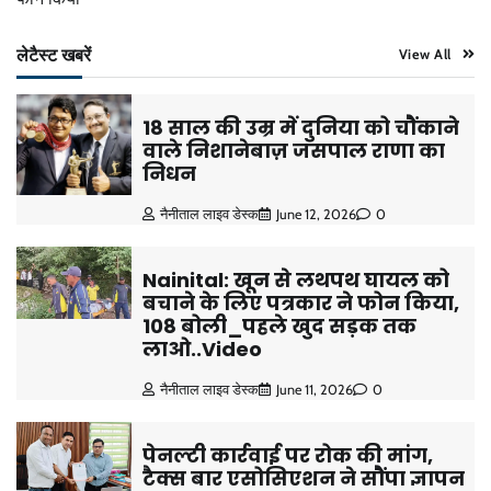
लेटैस्ट खबरें
View All
18 साल की उम्र में दुनिया को चौंकाने
वाले निशानेबाज़ जसपाल राणा का
निधन
नैनीताल लाइव डेस्क
June 12, 2026
0
Nainital: खून से लथपथ घायल को
बचाने के लिए पत्रकार ने फोन किया,
108 बोली_पहले खुद सड़क तक
लाओ..Video
नैनीताल लाइव डेस्क
June 11, 2026
0
पेनल्टी कार्रवाई पर रोक की मांग,
टैक्स बार एसोसिएशन ने सौंपा ज्ञापन