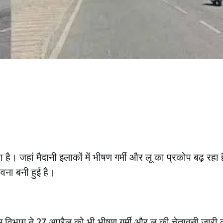
। जहां मैदानी इलाकों में भीषण गर्मी और लू का प्रकोप बढ़ रहा है
भावना बनी हुई है।
उत्तराखण्ड
Haldwani: सुभाष नगर में टारगेट
फायरिंग,आरोपी मनीष परिहार
गिरफ्तार..
सम विभाग ने 27 अप्रैल को भी भीषण गर्मी और लू की चेतावनी जारी क