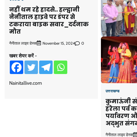
नहीं थम रहे हादसे.. हल्द्वानी
नैनीताल हाइवे पर डंपर से
टकराया बाइक सवार_दर्दनाक
मौत
नैनीताल लाइव डेस्क
0
November 15, 2024
खबर शेयर करें -
Nainitallive.com
उत्तराखण्ड
कुमाऊंनी सं
हरेला पर्व
पर्यावरण औ
अद्भुत संग
नैनीताल लाइव डेस्क