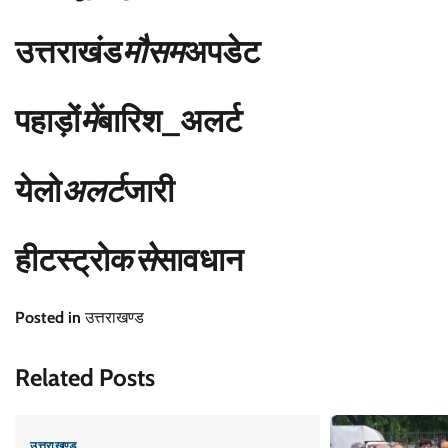
उत्तराखंड
मौसम
अपडेट
पहाड़ों
में
बारिश_अलर्ट
येलो
अलर्ट
जारी
हीटस्ट्रोक
से
सावधान
Posted in
उत्तराखण्ड
Related Posts
उत्तराखण्ड