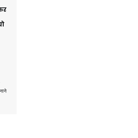
कर
यो
नाने