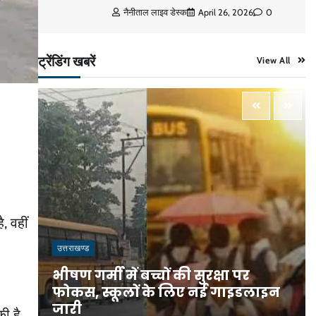
नैनीताल लाइव डेस्क
April 26, 2026
0
ट्रेंडिंग खबरें
View All
, वहीं
उत्तराखण्ड
भीषण गर्मी में बच्चों की सुरक्षा पर
फोकस, स्कूलों के लिए नई गाइडलाइन
जारी
ी है,