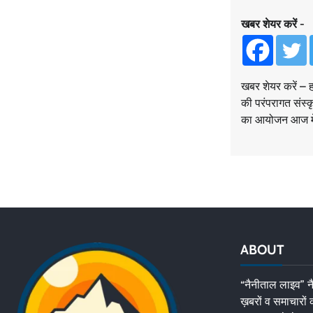
खबर शेयर करें -
खबर शेयर करें – हल
की परंपरागत संस्कृ
का आयोजन आज मेले
ABOUT
“नैनीताल लाइव” नै
ख़बरों व समाचारों