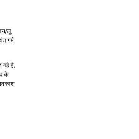
ान/लू
ंत गर्म
़ गई है,
द के
ा अवकाश