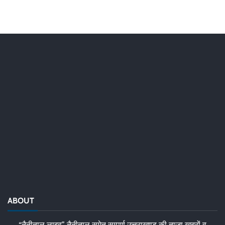
ABOUT
“नैनीताल लाइव” नैनीताल समेत सम्पूर्ण उत्तराखण्ड की ताज़ा ख़बरों व