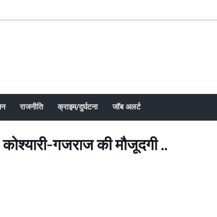
जन
राजनीति
क्राइम/दुर्घटना
जॉब अलर्ट
कोश्यारी-गजराज की मौजूदगी ..