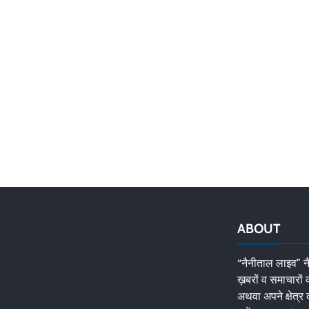
ABOUT
“नैनीताल लाइव” नै
ख़बरों व समाचारों
अथवा अपने क्षेत्र 