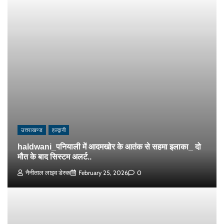
उत्तराखण्ड
हल्द्वानी
haldwani_पनियाली में आदमखोर के आतंक से सहमा इलाका_ दो
मौत के बाद सिस्टम अलर्ट..
नैनीताल लाइव डेस्क
February 25, 2026
0