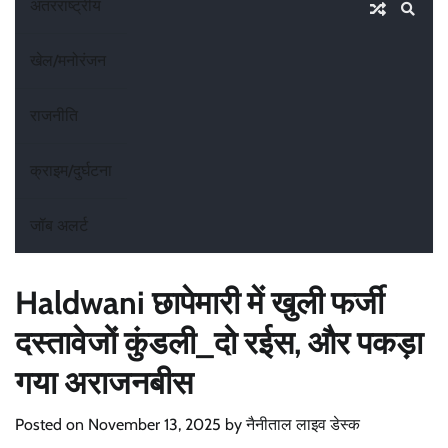
अंतरराष्ट्रीय
खेल/मनोरंजन
राजनीति
क्राइम/दुर्घटना
जॉब अलर्ट
Haldwani छापेमारी में खुली फर्जी
दस्तावेजों कुंडली_दो रईस, और पकड़ा
गया अराजनबीस
Posted on
November 13, 2025
by
नैनीताल लाइव डेस्क