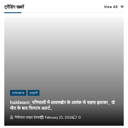
ट्रेंडिंग खबरें
View All
उत्तराखण्ड
हल्द्वानी
haldwani_पनियाली में आदमखोर के आतंक से सहमा इलाका_ दो
मौत के बाद सिस्टम अलर्ट..
नैनीताल लाइव डेस्क
February 25, 2026
0